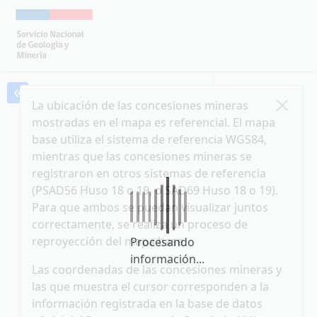
Menu Interactivo
La ubicación de las concesiones mineras
mostradas en el mapa es referencial. El mapa
base utiliza el sistema de referencia WGS84,
Base Maps
mientras que las concesiones mineras se
registraron en otros sistemas de referencia
Capas de Roles
(PSAD56 Huso 18 o 19, o SAD69 Huso 18 o 19).
Para que ambos se puedan visualizar juntos
Filtros
correctamente, se realiza un proceso de
reproyección del mapa base.
Procesando
Acciones en Mapa
información...
Las coordenadas de las concesiones mineras y
las que muestra el cursor corresponden a la
Agregar
información registrada en la base de datos